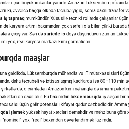
lışanlar üçün böyük imkanlar yaradır. Amazon Lüksemburq ofisində
rir ki, əvvəlcə başqa ölkədə təcrübə yığıb, sonra daxili transfer v
a iş tapmaq
mümkündür. Xüsusilə texniki rollarda çalışanlar üçü
də karyera artımı baxımından çox sərfəli ola bilər; çünki burada
hələrə çıxış var. Sən də
xaricde is
deyə düşündüyün zaman Lüksem
imi yox, real karyera mərkəzi kimi görməlisən.
urqda maaşlar
a gəldikdə, Lüksemburqda mühəndis və IT mütəxəssisləri üçün 
ğında, daha təcrübəli və ixtisaslaşmış kadrlarda isə 80–110 min 
ji şirkətlərdə, o cümlədən Amazon kimi nəhənglərdə ümumi paketin
paketləri də daxil olur. Bu baxımdan
lüksemburqda iş
seçən bir m
təxəssisi üçün gəlir potensialı kifayət qədər cəzbedicidir. Amm
qda işləmək
yüksək həyat xərcləri deməkdir və məhz buna görə
 “nominal” yox, “real” baxımdan dəyərləndirmək lazımdır.