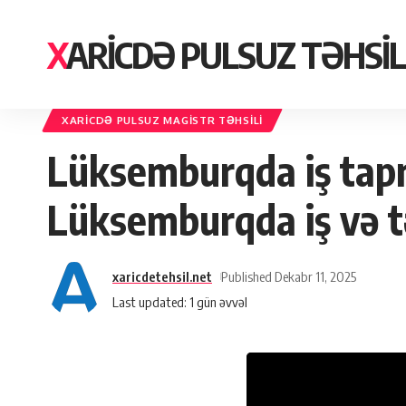
XARICDƏ PULSUZ TƏHSIL
Xaricdə Pulsuz Təhsil
>
Məlumat Mərkəzi
>
Xaricdə Pulsuz Magistr Təhs
XARICDƏ PULSUZ MAGISTR TƏHSILI
Lüksemburqda iş ta
Lüksemburqda iş və t
xaricdetehsil.net
Published Dekabr 11, 2025
Last updated: 1 gün əvvəl