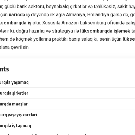
 güclü bank sektoru, beynəlxalq şirkətlər və təhlükəsiz, sakit həyat
üçün
xaricdə iş
deyəndə ilk ağla Almaniya, Hollandiya gəlsə də, g
ksemburqda iş
olur. Xüsusilə Amazon Lüksemburq ofisində çalış
ərir ki, doğru hazırlıq və strategiya ilə
lüksemburqda işləmək
ta
, həm də köçmək yollarına praktiki baxış salaq ki, sənin üçün
lüks
lana çevrilsin.
nts
urqda yaşamaq
rqda şirkətlər
urqda maaşlar
rq yaşayış xərcləri
rqda iş tapmaq