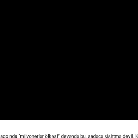
qında “milyonerlər ölkəsi” deyəndə bu, sadəcə şişirtmə deyil. Kiç