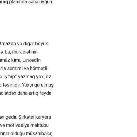
pmaq
planında sənə uyğun
. Amazon və digər böyük
ə, bu, müraciətinin
ümüz kimi, LinkedIn
rla səmimi və hörmətli
ə iş tap” yazmaq yox, öz
 təsirlidir. Yaxşı qurulmuş
aciətdən daha artıq fayda
n gedir. Şirkətin karyera
V və motivasiya məktubu
arının olduğu müsahibələr,