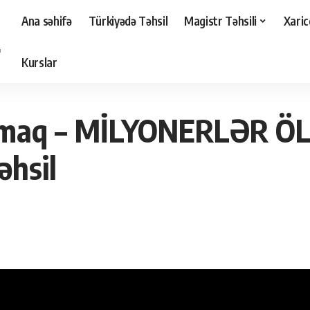
Ana səhifə
Türkiyədə Təhsil
Magistr Təhsili
Xaric
Kurslar
ili
>
Lüksemburqda iş tapmaq – MİLYONERLƏR ÖLKƏSİ – Lüksemburqda iş və təh
pmaq – MİLYONERLƏR ÖL
əhsil