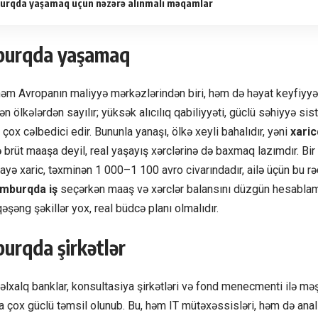
rqda yaşamaq üçün nəzərə alınmalı məqamlar
burqda yaşamaq
m Avropanın maliyyə mərkəzlərindən biri, həm də həyat keyfiyyət
ən ölkələrdən sayılır; yüksək alıcılıq qabiliyyəti, güclü səhiyyə si
ox cəlbedici edir. Bununla yanaşı, ölkə xeyli bahalıdır, yəni
xaric
 brüt maaşa deyil, real yaşayış xərclərinə də baxmaq lazımdır. B
kirayə xaric, təxminən 1 000–1 100 avro civarındadır, ailə üçün bu rə
mburqda iş
seçərkən maaş və xərclər balansını düzgün hesablama
şəng şəkillər yox, real büdcə planı olmalıdır.
urqda şirkətlər
lxalq banklar, konsultasiya şirkətləri və fond menecmenti ilə mə
ox güclü təmsil olunub. Bu, həm IT mütəxəssisləri, həm də analit