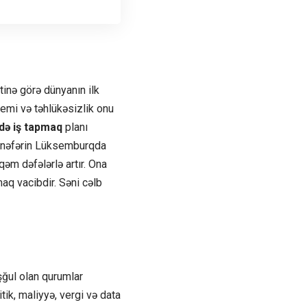
inə görə dünyanın ilk
stemi və təhlükəsizlik onu
də iş tapmaq
planı
ir nəfərin Lüksemburqda
qəm dəfələrlə artır. Ona
q vacibdir. Səni cəlb
şğul olan qurumlar
ik, maliyyə, vergi və data