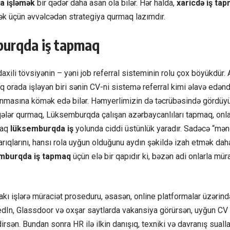
a işləmək
bir qədər daha asan ola bilər. Hər halda,
xaricdə iş ta
k üçün əvvəlcədən strategiya qurmaq lazımdır.
urqda iş tapmaq
xili tövsiyənin – yəni job referral sisteminin rolu çox böyükdür
tıq orada işləyən biri sənin CV-ni sistemə referral kimi əlavə edənd
alanmasına kömək edə bilər. Həmyerlimizin də təcrübəsində gördüy
qələr qurmaq, Lüksemburqda çalışan azərbaycanlıları tapmaq, onla
maq
lüksemburqda iş
yolunda ciddi üstünlük yaradır. Sadəcə “mən
arıqlarını, hansı rola uyğun olduğunu aydın şəkildə izah etmək daha
mburqda iş tapmaq
üçün elə bir qapıdır ki, bəzən adi onlarla mür
 işlərə müraciət proseduru, əsasən, online platformalar üzərində
kedIn, Glassdoor və oxşar saytlarda vakansiya görürsən, uyğun C
dirsən. Bundan sonra HR ilə ilkin danışıq, texniki və davranış suall