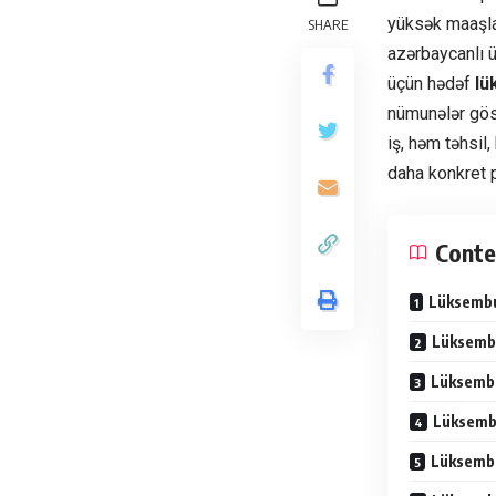
yüksək maaşlar,
SHARE
azərbaycanlı 
üçün hədəf
lü
nümunələr göst
iş, həm təhsil
daha konkret p
Conte
Lüksemb
Lüksembu
Lüksemb
Lüksembu
Lüksembu