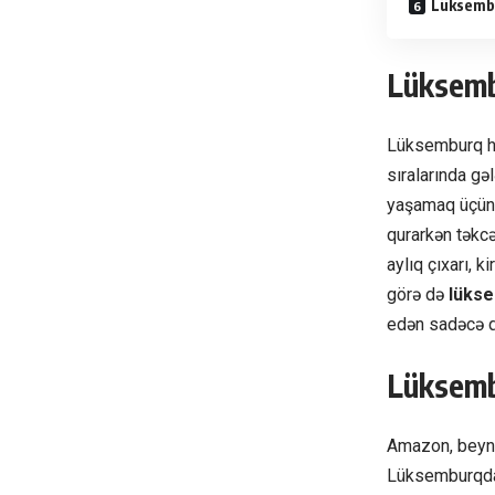
Lüksembu
Lüksem
Lüksemburq hə
sıralarında gəl
yaşamaq üçün ç
qurarkən təkcə
aylıq çıxarı, 
görə də
lükse
edən sadəcə qə
Lüksemb
Amazon, beynə
Lüksemburqda ç