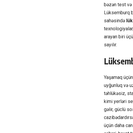
bəzən test və
Lüksemburq ba
sahəsində
lü
texnologiyalar
arayan biri üç
sayılır.
Lüksemb
Yaşamaq üçün ö
uyğunluq və u
təhlükəsiz, st
kimi yerləri s
gəlir, güclü s
cazibədardırs
üçün daha canl