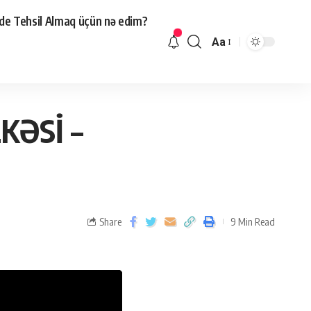
de Tehsil Almaq üçün nə edim?
Aa
sil
KƏSİ –
Share
9 Min Read