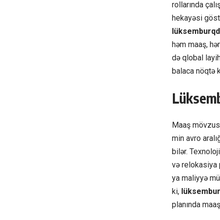
rollarında ça
hekayəsi göstə
lüksemburqd
həm maaş, həm 
də qlobal layi
balaca nöqtə k
Lüksemb
Maaş mövzusun
min avro aralı
bilər. Texnolo
və relokasiya 
ya maliyyə mü
ki,
lüksembur
planında maaşı