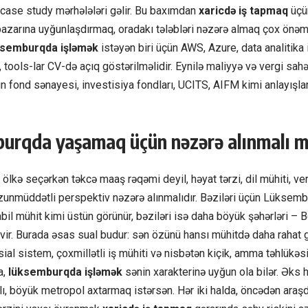
 case study mərhələləri gəlir. Bu baxımdan
xaricdə iş tapmaq
üçün
zarına uyğunlaşdırmaq, oradakı tələbləri nəzərə almaq çox önəmli
ksemburqda işləmək
istəyən biri üçün AWS, Azure, data analitika i
, tools-lar CV-də açıq göstərilməlidir. Eynilə maliyyə və vergi sa
ün fond sənayesi, investisiya fondları, UCITS, AIFM kimi anlayışla
urqda yaşamaq üçün nəzərə alınmalı 
lkə seçərkən təkcə maaş rəqəmi deyil, həyat tərzi, dil mühiti, ver
zunmüddətli perspektiv nəzərə alınmalıdır. Bəziləri üçün Lüksemb
abil mühit kimi üstün görünür, bəziləri isə daha böyük şəhərləri –
evir. Burada əsas sual budur: sən özünü hansı mühitdə daha rahat
osial sistem, çoxmillətli iş mühiti və nisbətən kiçik, amma təhlükəs
a,
lüksemburqda işləmək
sənin xarakterinə uyğun ola bilər. Əks 
ı, böyük metropol axtarmaq istərsən. Hər iki halda, öncədən araş