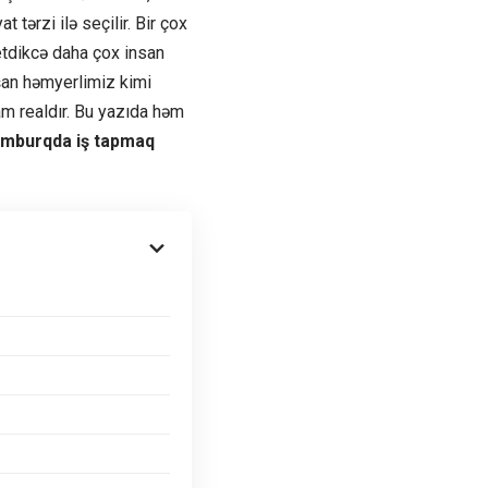
 tərzi ilə seçilir. Bir çox
etdikcə daha çox insan
an həmyerlimiz kimi
m realdır. Bu yazıda həm
emburqda iş tapmaq