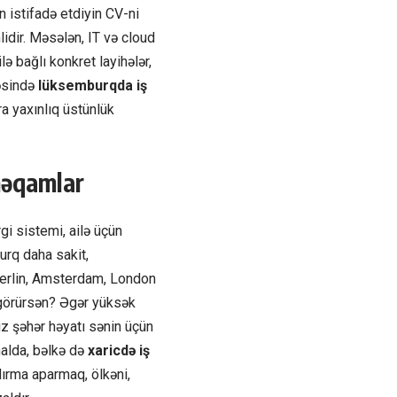
 istifadə etdiyin CV-ni
dir. Məsələn, IT və cloud
lə bağlı konkret layihələr,
həsində
lüksemburqda iş
ra yaxınlıq üstünlük
məqamlar
gi sistemi, ailə üçün
urq daha sakit,
 Berlin, Amsterdam, London
 görürsən? Əgər yüksək
iz şəhər həyatı sənin üçün
halda, bəlkə də
xaricdə iş
dırma aparmaq, ölkəni,