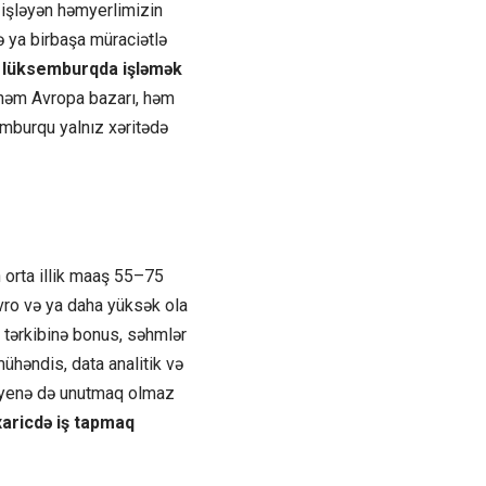
 işləyən həmyerlimizin
ə ya birbaşa müraciətlə
n
lüksemburqda işləmək
 həm Avropa bazarı, həm
burqu yalnız xəritədə
orta illik maaş 55–75
avro və ya daha yüksək ola
 tərkibinə bonus, səhmlər
ühəndis, data analitik və
a yenə də unutmaq olmaz
xaricdə iş tapmaq