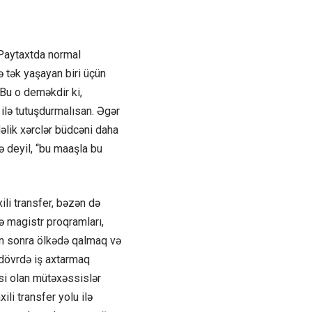
 Paytaxtda normal
ə tək yaşayan biri üçün
 Bu o deməkdir ki,
ilə tutuşdurmalısan. Əgər
əlik xərclər büdcəni daha
 deyil, “bu maaşla bu
ili transfer, bəzən də
ə magistr proqramları,
n sonra ölkədə qalmaq və
 dövrdə iş axtarmaq
-si olan mütəxəssislər
li transfer yolu ilə