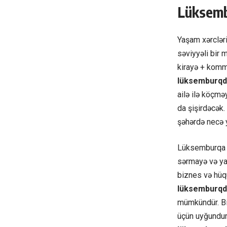
Lüksembu
Yaşam xərclər
səviyyəli bir 
kirayə + kommu
lüksemburqd
ailə ilə köçmə
da şişirdəcək
şəhərdə necə 
Lüksemburqa kö
sərmayə və ya 
biznes və hüq
lüksemburqd
mümkündür. Bir
üçün uyğundur.