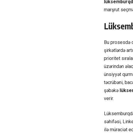
lüksemburqd
marşrut seçmə
Lüksemb
Bu prosesdə da
şirkətlərdə ar
prioritet sır
üzərindən əla
ünsiyyət qur
təcrübəni, bac
şəbəkə
lükse
verir.
Lüksemburqdakı
səhifəsi, Lin
ilə müraciət e