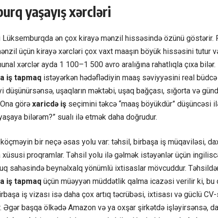
rq yaşayış xərcləri
i Lüksemburqda ən çox kirayə mənzil hissəsində özünü göstərir.
mənzil üçün kirayə xərcləri çox vaxt maaşın böyük hissəsini tutur v
nal xərclər ayda 1 100–1 500 avro aralığına rahatlıqla çıxa bilər.
a iş tapmaq
istəyərkən hədəflədiyin maaş səviyyəsini real büdcə 
yi düşünürsənsə, uşaqların məktəbi, uşaq bağçası, sığorta və günd
. Ona görə
xaricdə iş
seçimini təkcə “maaş böyükdür” düşüncəsi ilə
yaşaya bilərəm?” sualı ilə etmək daha doğrudur.
çməyin bir neçə əsas yolu var: təhsil, birbaşa iş müqaviləsi, dax
xüsusi proqramlar. Təhsil yolu ilə gəlmək istəyənlər üçün ingilisc
uq sahəsində beynəlxalq yönümlü ixtisaslar mövcuddur. Təhsildə
a iş tapmaq
üçün müəyyən müddətlik qalma icazəsi verilir ki, bu
başa iş vizası isə daha çox artıq təcrübəsi, ixtisası və güclü CV
 Əgər başqa ölkədə Amazon və ya oxşar şirkətdə işləyirsənsə, daxi