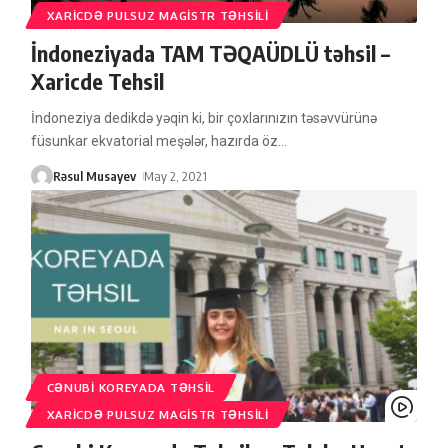
XARICDƏ PULSUZ MAGISTR TƏHSILI
İndoneziyada TAM TƏQAÜDLÜ təhsil –
Xaricde Tehsil
İndoneziya dedikdə yəqin ki, bir çoxlarınızın təsəvvürünə
füsunkar ekvatorial meşələr, hazırda öz
…
Rəsul Musayev
May 2, 2021
CƏNUBI KOREYADA TƏHSIL
XARICDƏ PULSUZ MAGISTR TƏHSILI