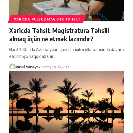
XARICDƏ PULSUZ MAGISTR TƏHSILI
Xaricdə Təhsil: Magistratura Təhsili
almaq üçün nə etmək lazımdır?
Hər il 100-lərlə Azərbaycan gənci təhsilini ölkə xaricində davam
etdirməyə haqq qazanır.
…
Rəsul Musayev
Sentyabr 19, 2021