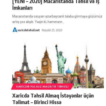
[YENİ – 2020] Macarıstanda Təhsil və İş
İmkanları
Macarıstanda oxuyan azərbaycanlı tələbə görməyə gözümüz
artıq çox alışıb. Yəqin ki, hamınızın
…
xaricdetehsil.net
Noyabr 25, 2020
XARICDƏ PULSUZ MAGISTR TƏHSILI
Xaricdə Təhsil Almaq İstəyənlər üçün
Təlimat – Birinci Hissə