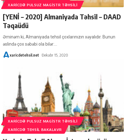
XARICDƏ PULSUZ MAGISTR TƏHSILI
[YENİ – 2020] Almaniyada Təhsil – DAAD
Təqaüdü
Əminəm ki, Almaniyada tehsil çoxlarınızın xəyalıdır. Bunun
əslində çox səbəbi ola bilər:
…
xaricdetehsil.net
Dekabr 15, 2020
XARICDƏ PULSUZ MAGISTR TƏHSILI
XARICDƏ TEHSIL BAKALAVR