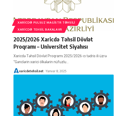
XARICDƏ PULSUZ MAGISTR TƏHSILI
XARICDƏ TEHSIL BAKALAVR
2025/2026 Xaricdə Təhsil Dövlət
Proqramı – Universitet Siyahısı
Xaricdə Təhsil Dövlət Proqramı 2025/2026-cı tədris ili üzrə
“Gənclərin xarici ölkələrin nüfuzlu
…
xaricdetehsil.net
Yanvar 8, 2025