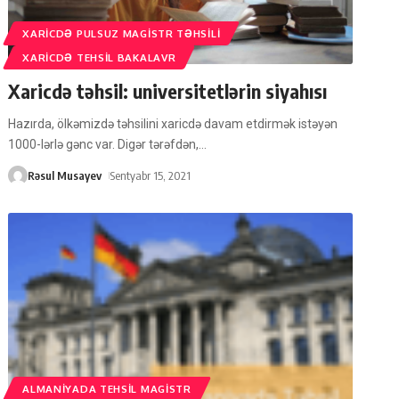
XARICDƏ PULSUZ MAGISTR TƏHSILI
XARICDƏ TEHSIL BAKALAVR
Xaricdə təhsil: universitetlərin siyahısı
Hazırda, ölkəmizdə təhsilini xaricdə davam etdirmək istəyən
1000-lərlə gənc var. Digər tərəfdən,
…
Rəsul Musayev
Sentyabr 15, 2021
ALMANIYADA TEHSIL MAGISTR