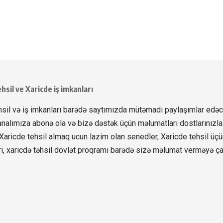
hsil ve Xaricde iş imkanları
hsil və iş imkanları barədə saytımızda mütəmadi paylaşımlar edəc
nalımıza abonə ola və bizə dəstək üçün məlumatları dostlarınızla
. Xaricde tehsil almaq ucun lazim olan senedler, Xaricde tehsil üç
ı, xaricdə təhsil dövlət proqramı barədə sizə məlumat verməyə çal