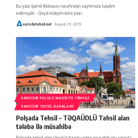
Bu yazı Şamil Abbasov tərəfindən saytımıza təqdim
edilmişdir: -Qeyd etdiyim kimi yazı
…
xaricdetehsil.net
Avqust 29, 2019
XARICDƏ PULSUZ MAGISTR TƏHSILI
XARICDƏ TEHSIL BAKALAVR
Polşada Tehsil – TƏQAÜDLÜ Təhsil alan
tələbə ilə müsahibə
Polşada tehsil alan Ümid Vəlizadə video müsahibədə xaricdə