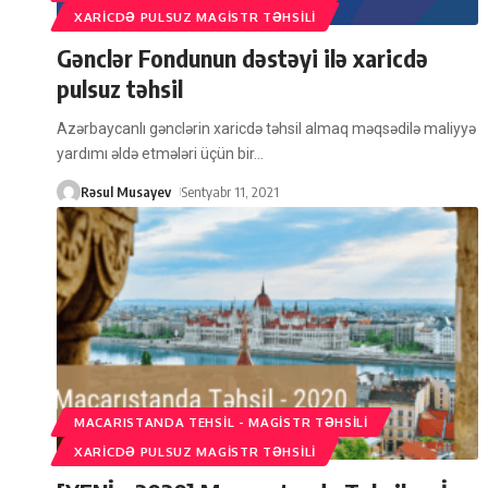
XARICDƏ PULSUZ MAGISTR TƏHSILI
Gənclər Fondunun dəstəyi ilə xaricdə
pulsuz təhsil
Azərbaycanlı gənclərin xaricdə təhsil almaq məqsədilə maliyyə
yardımı əldə etmələri üçün bir
…
Rəsul Musayev
Sentyabr 11, 2021
MACARISTANDA TEHSIL - MAGISTR TƏHSILI
XARICDƏ PULSUZ MAGISTR TƏHSILI