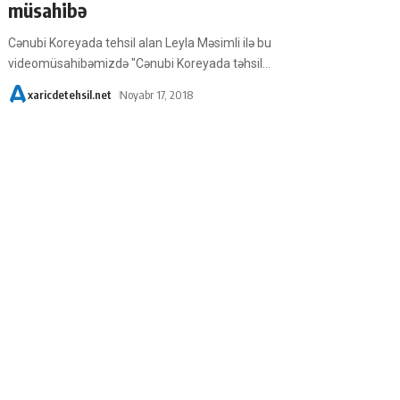
müsahibə
Cənubi Koreyada tehsil alan Leyla Məsimli ilə bu
videomüsahibəmizdə "Cənubi Koreyada təhsil
…
xaricdetehsil.net
Noyabr 17, 2018