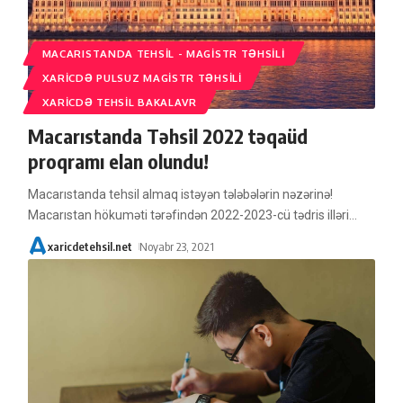
MACARISTANDA TEHSIL - MAGISTR TƏHSILI
XARICDƏ PULSUZ MAGISTR TƏHSILI
XARICDƏ TEHSIL BAKALAVR
Macarıstanda Təhsil 2022 təqaüd
proqramı elan olundu!
Macarıstanda tehsil almaq istəyən tələbələrin nəzərinə!
Macarıstan hökuməti tərəfindən 2022-2023-cü tədris illəri
…
xaricdetehsil.net
Noyabr 23, 2021