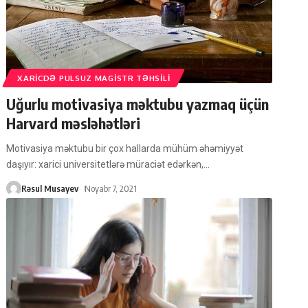
XARICDƏ PULSUZ MAGISTR TƏHSILI
Uğurlu motivasiya məktubu yazmaq üçün
Harvard məsləhətləri
Motivasiya məktubu bir çox hallarda mühüm əhəmiyyət
daşıyır: xarici universitetlərə müraciət edərkən,
…
Rəsul Musayev
Noyabr 7, 2021