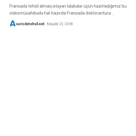
Fransada tehsil almaq istəyən tələbələr üçün hazırladığımız bu
videomüsahibədə hal-hazırda Fransada doktorantura
…
xaricdetehsil.net
Noyabr 23, 2018