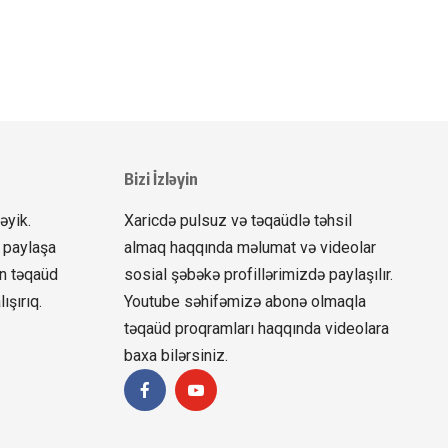
Bizi İzləyin
əyik.
Xaricdə pulsuz və təqaüdlə təhsil
 paylaşa
almaq haqqında məlumat və videolar
ün təqaüd
sosial şəbəkə profillərimizdə paylaşılır.
ışırıq.
Youtube səhifəmizə abonə olmaqla
təqaüd proqramları haqqında videolara
baxa bilərsiniz.