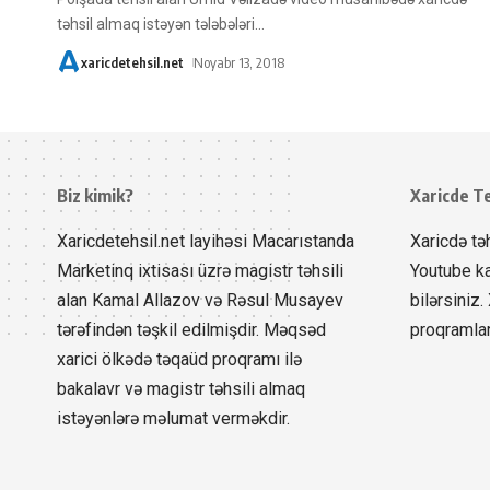
təhsil almaq istəyən tələbələri
…
xaricdetehsil.net
Noyabr 13, 2018
Biz kimik?
Xaricde Te
Xaricdetehsil.net layihəsi Macarıstanda
Xaricdə tə
Marketinq ixtisası üzrə magistr təhsili
Youtube ka
alan Kamal Allazov və Rəsul Musayev
bilərsiniz
tərəfindən təşkil edilmişdir. Məqsəd
proqramlar
xarici ölkədə təqaüd proqramı ilə
bakalavr və magistr təhsili almaq
istəyənlərə məlumat verməkdir.