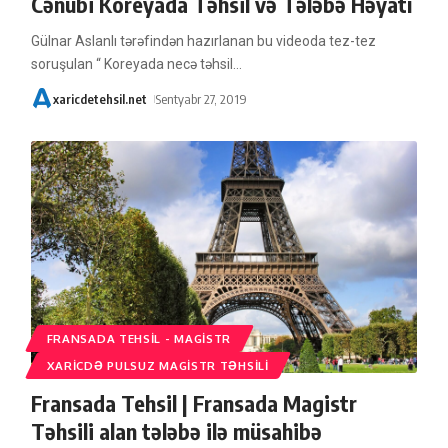
Cənubi Koreyada Təhsil və Tələbə Həyatı
Gülnar Aslanlı tərəfindən hazırlanan bu videoda tez-tez
soruşulan “ Koreyada necə təhsil
…
xaricdetehsil.net
Sentyabr 27, 2019
FRANSADA TEHSIL - MAGISTR
XARICDƏ PULSUZ MAGISTR TƏHSILI
Fransada Tehsil | Fransada Magistr
Təhsili alan tələbə ilə müsahibə