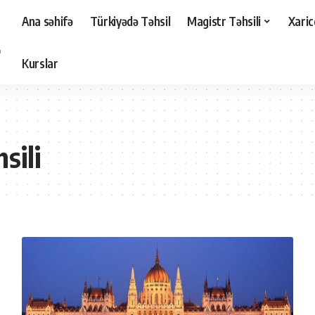
Ana səhifə
Türkiyədə Təhsil
Magistr Təhsili
Xaric
Kurslar
sili