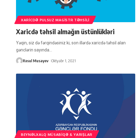
XARICDƏ PULSUZ MAGISTR TƏHSILI
Xaricdə təhsil almağın üstünlükləri
Yəqin, siz də fərqindəsiniz ki, son illərdə xaricdə təhsil alan
gənclərin sayında
…
Rəsul Musayev
Oktyabr 1, 2021
BEYNƏLXALQ MÜSABIQƏ & YARIŞLAR