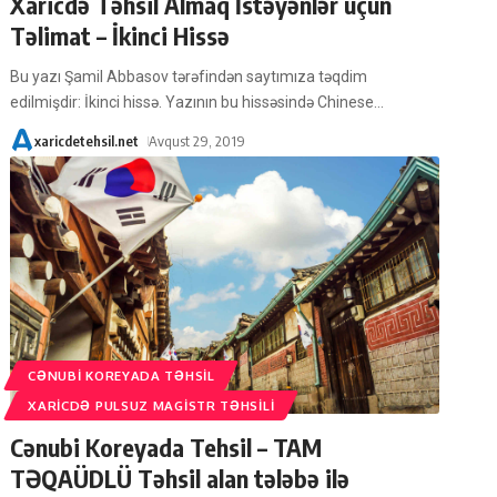
Xaricdə Təhsil Almaq İstəyənlər üçün
Təlimat – İkinci Hissə
Bu yazı Şamil Abbasov tərəfindən saytımıza təqdim
edilmişdir: İkinci hissə. Yazının bu hissəsində Chinese
…
xaricdetehsil.net
Avqust 29, 2019
CƏNUBI KOREYADA TƏHSIL
XARICDƏ PULSUZ MAGISTR TƏHSILI
Cənubi Koreyada Tehsil – TAM
TƏQAÜDLÜ Təhsil alan tələbə ilə